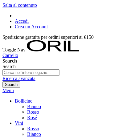
Salta al contenuto
Accedi
Crea un Account
Spedizione gratuita per ordini superiori ai €150
Toggle Nav
Carrello
Search
Search
Ricerca avanzata
Search
Menu
Bollicine
Bianco
Rosso
Rosé
Vini
Rosso
Bianco