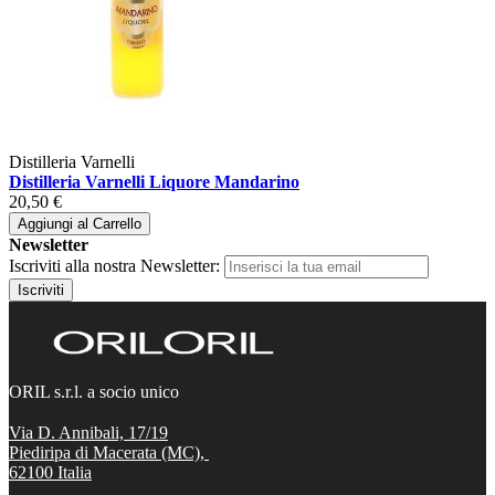
Distilleria Varnelli
Distilleria Varnelli Liquore Mandarino
20,50 €
Aggiungi al Carrello
Newsletter
Iscriviti alla nostra Newsletter:
Iscriviti
ORIL s.r.l. a socio unico
Via D. Annibali, 17/19
Piediripa di Macerata (MC),
62100
Italia