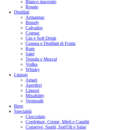
Bianco macerato
Rosato
Distillati
Armagnac
Brandy
Calvados
Cognac
Gin e Soft Drink
Grappa e Distillati di Frutta
Rum
Sakè
Tequila e Mezcal
Vodka
Whisky
Liquori
Amari
Aperitivi
Liquori
Mixability
Vermouth
Birre
Specialità
Cioccolato
Confetture, Creme, Mieli e Canditi
Conserve, Sughi, Sott'Oli e Salse