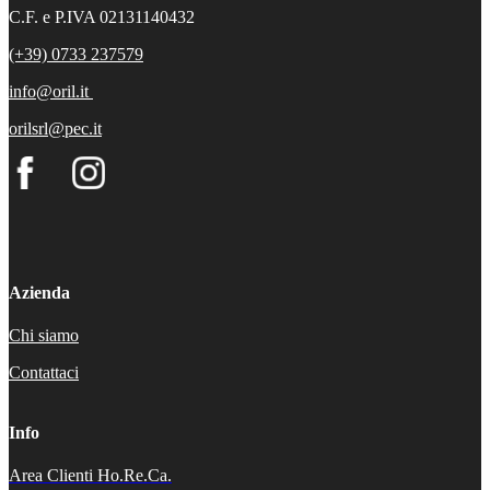
C.F. e P.IVA 02131140432
(+39) 0733 237579
info@oril.it
orilsrl@pec.it
Azienda
Chi siamo
Contattaci
Info
Area Clienti Ho.Re.Ca.