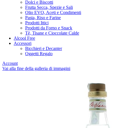
Dolci e Biscotti
Frutta Secca, Spezie e Sali
Olio EVO, Aceti e Condimenti
Pasta, Riso e Farine
Prodotti Ittici
Prodotti da Forno e Snack
Tè, Tisane e Cioccolate Calde
Alcool Free
Accessori
Bicchieri e Decanter
Oggetti Regalo
Account
Vai alla fine della galleria di immagini