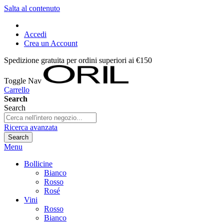
Salta al contenuto
Accedi
Crea un Account
Spedizione gratuita per ordini superiori ai €150
Toggle Nav
Carrello
Search
Search
Ricerca avanzata
Search
Menu
Bollicine
Bianco
Rosso
Rosé
Vini
Rosso
Bianco