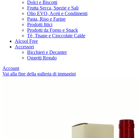
Dolci e Biscotti
Frutta Secca, Spezie e Sali
Olio EVO, Aceti e Condimenti
Pasta, Riso e Farine
Prodotti Ittici
Prodotti da Forno e Snack
Tè, Tisane e Cioccolate Calde
Alcool Free
Accessori
Bicchieri e Decanter
Oggetti Regalo
Account
Vai alla fine della galleria di immagini