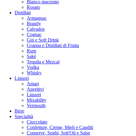
Bianco macerato
Rosato
Distillati
Armagnac
Brandy
Calvados
Cognac
Gin e Soft Drink
Grappa e Distillati di Frutta
Rum
Sakè
Tequila e Mezcal
Vodka
Whisky
Liquori
Amari
Aperitivi
Liquori
Mixability
Vermouth
Birre
Specialità
Cioccolato
Confetture, Creme, Mieli e Canditi
Conserve, Sughi, Sott'Oli e Salse