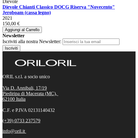
Dievole
Dievole Chianti Classico DOCG Riserva "Novecento"
Jeroboam (cassa legno)
2021
150,00 €
Aggiungi al Carrello
Newsletter
Iscriviti alla nostra Newsletter:
Iscriviti
ORIL s.r.l. a socio unico
Via D. Annibali, 17/19
Piediripa di Macerata (MC),
62100
Italia
C.F. e P.IVA 02131140432
(+39) 0733 237579
info@oril.it