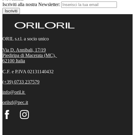
Iscriviti alla nostra Newsletter:
Iscriviti
ORIL s.r.l. a socio unico
Via D. Annibali, 17/19
Piediripa di Macerata (MC),
62100
Italia
C.F. e P.IVA 02131140432
(+39) 0733 237579
info@oril.it
orilsrl@pec.it