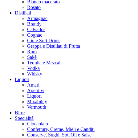
Bianco macerato
Rosato
Distillati
Armagnac
Brandy
Calvados
Cognac
Gin e Soft Drink
Grappa e Distillati di Frutta
Rum
Sakè
Tequila e Mezcal
Vodka
Whisky
Liquori
Amari
Aperitivi
Liquori
Mixability
Vermouth
Birre
Specialità
Cioccolato
Confetture, Creme, Mieli e Canditi
Conserve, Sughi, Sott'Oli e Salse