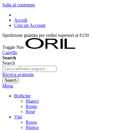
Salta al contenuto
Accedi
Crea un Account
Spedizione gratuita per ordini superiori ai €150
Toggle Nav
Carrello
Search
Search
Ricerca avanzata
Search
Menu
Bollicine
Bianco
Rosso
Rosé
Vini
Rosso
Bianco