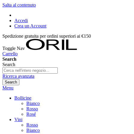
Salta al contenuto
Accedi
Crea un Account
Spedizione gratuita per ordini superiori ai €150
Toggle Nav
Carrello
Search
Search
Ricerca avanzata
Search
Menu
Bollicine
Bianco
Rosso
Rosé
Vini
Rosso
Bianco