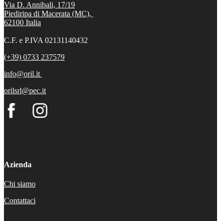
Via D. Annibali, 17/19
Piediripa di Macerata (MC),
62100
Italia
C.F. e P.IVA 02131140432
(+39) 0733 237579
info@oril.it
orilsrl@pec.it
Azienda
Chi siamo
Contattaci