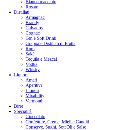
Bianco macerato
Rosato
Distillati
Armagnac
Brandy
Calvados
Cognac
Gin e Soft Drink
Grappa e Distillati di Frutta
Rum
Sakè
Tequila e Mezcal
Vodka
Whisky
Liquori
Amari
Aperitivi
Liquori
Mixability
Vermouth
Birre
Specialità
Cioccolato
Confetture, Creme, Mieli e Canditi
Conserve, Sughi, Sott'Oli e Salse