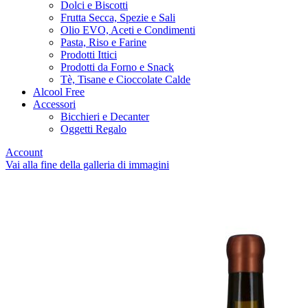
Dolci e Biscotti
Frutta Secca, Spezie e Sali
Olio EVO, Aceti e Condimenti
Pasta, Riso e Farine
Prodotti Ittici
Prodotti da Forno e Snack
Tè, Tisane e Cioccolate Calde
Alcool Free
Accessori
Bicchieri e Decanter
Oggetti Regalo
Account
Vai alla fine della galleria di immagini