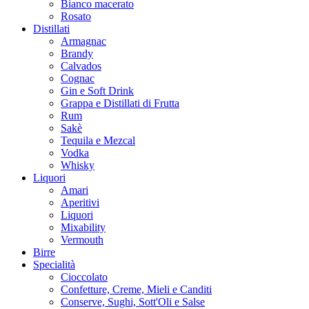
Bianco macerato
Rosato
Distillati
Armagnac
Brandy
Calvados
Cognac
Gin e Soft Drink
Grappa e Distillati di Frutta
Rum
Sakè
Tequila e Mezcal
Vodka
Whisky
Liquori
Amari
Aperitivi
Liquori
Mixability
Vermouth
Birre
Specialità
Cioccolato
Confetture, Creme, Mieli e Canditi
Conserve, Sughi, Sott'Oli e Salse