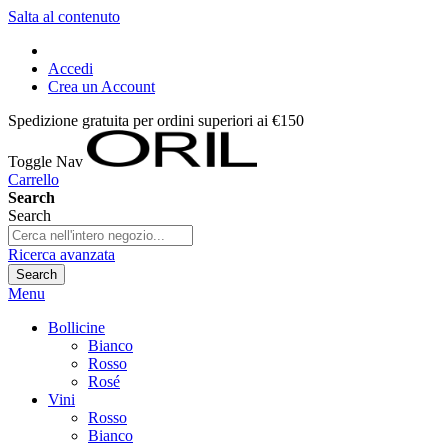
Salta al contenuto
Accedi
Crea un Account
Spedizione gratuita per ordini superiori ai €150
Toggle Nav
Carrello
Search
Search
Ricerca avanzata
Search
Menu
Bollicine
Bianco
Rosso
Rosé
Vini
Rosso
Bianco