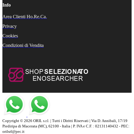
Info
Area Clienti Ho.Re.Ca.
Privacy
Cookies
Condizioni di Vendita
Copyright © 2026 ORIL s.r.l. | Tutti i Diritti Riservati | Via D. Annibali, 17/19
Piediripa di Macerata (MC), 62100 - Italia | P. IVA e C.F. : 02131140432 - PEC:
orilsrl@pec.it