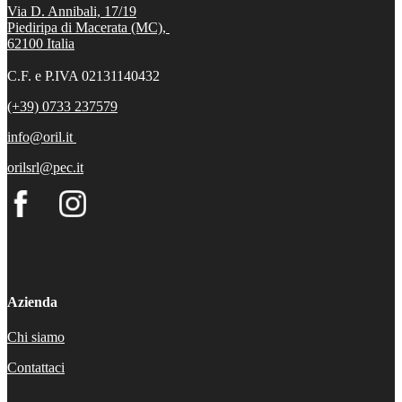
Via D. Annibali, 17/19
Piediripa di Macerata (MC),
62100
Italia
C.F. e P.IVA 02131140432
(+39) 0733 237579
info@oril.it
orilsrl@pec.it
Azienda
Chi siamo
Contattaci