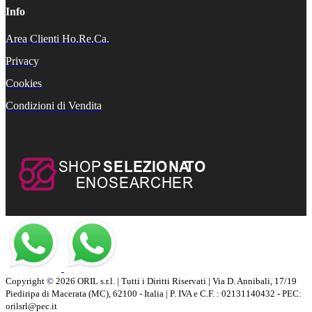
Info
Area Clienti Ho.Re.Ca.
Privacy
Cookies
Condizioni di Vendita
Copyright © 2026 ORIL s.r.l. | Tutti i Diritti Riservati | Via D. Annibali, 17/19
Piediripa di Macerata (MC), 62100 - Italia | P. IVA e C.F. : 02131140432 - PEC:
orilsrl@pec.it