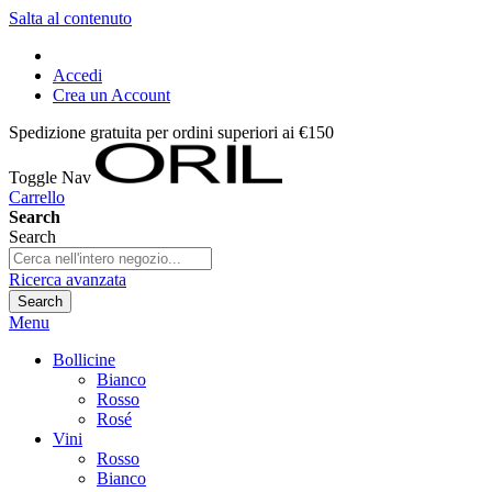
Salta al contenuto
Accedi
Crea un Account
Spedizione gratuita per ordini superiori ai €150
Toggle Nav
Carrello
Search
Search
Ricerca avanzata
Search
Menu
Bollicine
Bianco
Rosso
Rosé
Vini
Rosso
Bianco