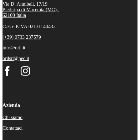
Via D. Annibali, 17/19
Piediripa di Macerata (MC),
62100
Italia
C.F. e P.IVA 02131140432
(+39) 0733 237579
info@oril.it
orilsrl@pec.it
Azienda
Chi siamo
Contattaci