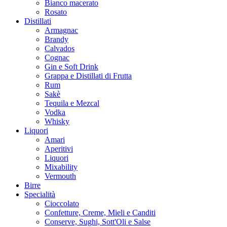
Bianco macerato
Rosato
Distillati
Armagnac
Brandy
Calvados
Cognac
Gin e Soft Drink
Grappa e Distillati di Frutta
Rum
Sakè
Tequila e Mezcal
Vodka
Whisky
Liquori
Amari
Aperitivi
Liquori
Mixability
Vermouth
Birre
Specialità
Cioccolato
Confetture, Creme, Mieli e Canditi
Conserve, Sughi, Sott'Oli e Salse