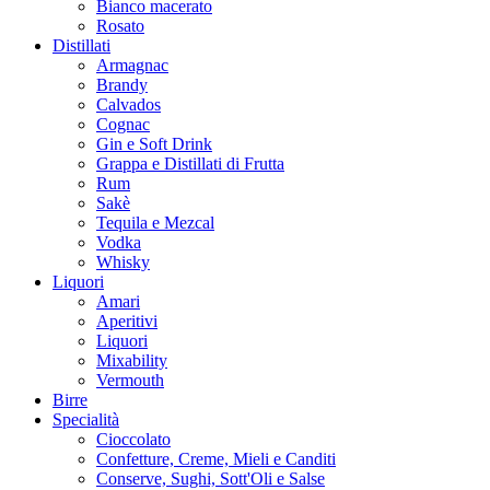
Bianco macerato
Rosato
Distillati
Armagnac
Brandy
Calvados
Cognac
Gin e Soft Drink
Grappa e Distillati di Frutta
Rum
Sakè
Tequila e Mezcal
Vodka
Whisky
Liquori
Amari
Aperitivi
Liquori
Mixability
Vermouth
Birre
Specialità
Cioccolato
Confetture, Creme, Mieli e Canditi
Conserve, Sughi, Sott'Oli e Salse