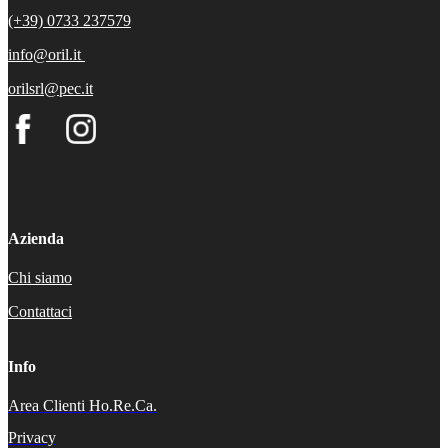
(+39) 0733 237579
info@oril.it
orilsrl@pec.it
Azienda
Chi siamo
Contattaci
Info
Area Clienti Ho.Re.Ca.
Privacy