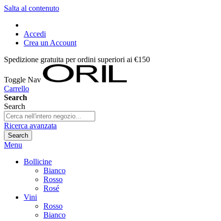
Salta al contenuto
Accedi
Crea un Account
Spedizione gratuita per ordini superiori ai €150
Toggle Nav
Carrello
Search
Search
Ricerca avanzata
Search
Menu
Bollicine
Bianco
Rosso
Rosé
Vini
Rosso
Bianco