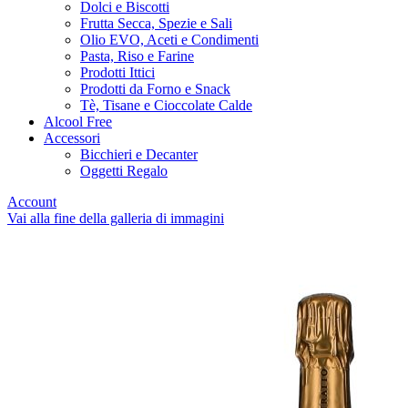
Dolci e Biscotti
Frutta Secca, Spezie e Sali
Olio EVO, Aceti e Condimenti
Pasta, Riso e Farine
Prodotti Ittici
Prodotti da Forno e Snack
Tè, Tisane e Cioccolate Calde
Alcool Free
Accessori
Bicchieri e Decanter
Oggetti Regalo
Account
Vai alla fine della galleria di immagini