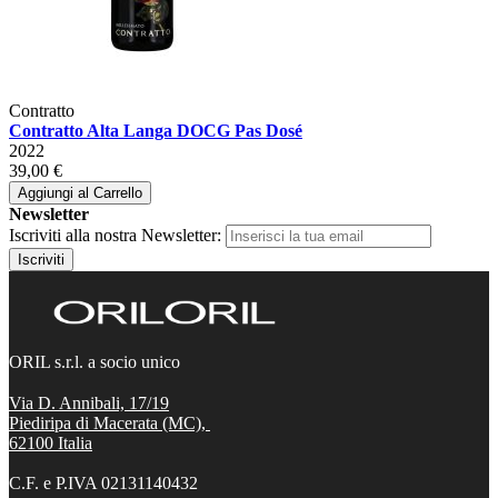
Contratto
Contratto Alta Langa DOCG Pas Dosé
2022
39,00 €
Aggiungi al Carrello
Newsletter
Iscriviti alla nostra Newsletter:
Iscriviti
ORIL s.r.l. a socio unico
Via D. Annibali, 17/19
Piediripa di Macerata (MC),
62100
Italia
C.F. e P.IVA 02131140432