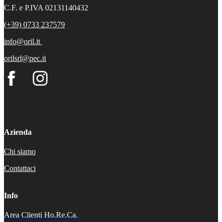
C.F. e P.IVA 02131140432
(+39) 0733 237579
info@oril.it
orilsrl@pec.it
Azienda
Chi siamo
Contattaci
Info
Area Clienti Ho.Re.Ca.