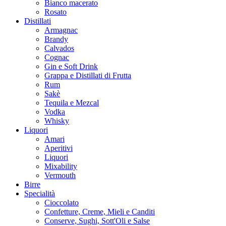
Bianco macerato
Rosato
Distillati
Armagnac
Brandy
Calvados
Cognac
Gin e Soft Drink
Grappa e Distillati di Frutta
Rum
Sakè
Tequila e Mezcal
Vodka
Whisky
Liquori
Amari
Aperitivi
Liquori
Mixability
Vermouth
Birre
Specialità
Cioccolato
Confetture, Creme, Mieli e Canditi
Conserve, Sughi, Sott'Oli e Salse