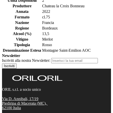
Unità Disponibili
2
Produttore
Chateau la Croix Bonneau
Annata
2022
Formato
cl.75
Nazione
Francia
Regione
Bordeaux
Alcool (%)
13,5
Vitigno
Merlot
Tipologia
Rosso
Denominazione Estesa
Montagne Saint-Emilion AOC
Newsletter
Iscriviti alla nostra Newsletter:
Iscriviti
ORIL s.r.l. a socio unico
Via D. Annibali, 17/19
Piediripa di Macerata (MC),
62100
Italia