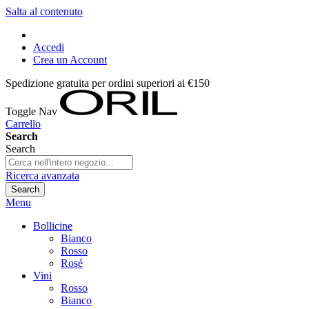
Salta al contenuto
Accedi
Crea un Account
Spedizione gratuita per ordini superiori ai €150
Toggle Nav
Carrello
Search
Search
Ricerca avanzata
Search
Menu
Bollicine
Bianco
Rosso
Rosé
Vini
Rosso
Bianco