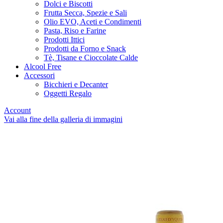
Dolci e Biscotti
Frutta Secca, Spezie e Sali
Olio EVO, Aceti e Condimenti
Pasta, Riso e Farine
Prodotti Ittici
Prodotti da Forno e Snack
Tè, Tisane e Cioccolate Calde
Alcool Free
Accessori
Bicchieri e Decanter
Oggetti Regalo
Account
Vai alla fine della galleria di immagini