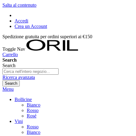
Salta al contenuto
Accedi
Crea un Account
Spedizione gratuita per ordini superiori ai €150
Toggle Nav
Carrello
Search
Search
Ricerca avanzata
Search
Menu
Bollicine
Bianco
Rosso
Rosé
Vini
Rosso
Bianco