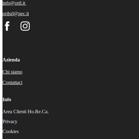
info@oril.it
orilsrl@pec.it
Azienda
Chi siamo
Contattaci
Info
Area Clienti Ho.Re.Ca.
Privacy
Cookies