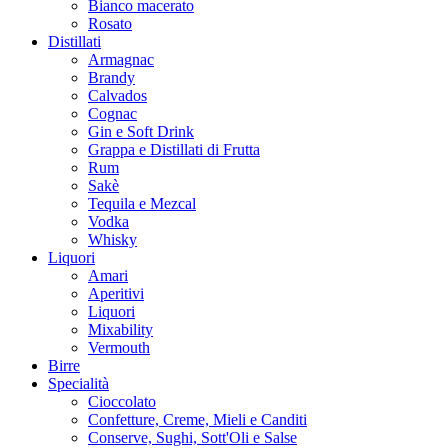
Bianco macerato
Rosato
Distillati
Armagnac
Brandy
Calvados
Cognac
Gin e Soft Drink
Grappa e Distillati di Frutta
Rum
Sakè
Tequila e Mezcal
Vodka
Whisky
Liquori
Amari
Aperitivi
Liquori
Mixability
Vermouth
Birre
Specialità
Cioccolato
Confetture, Creme, Mieli e Canditi
Conserve, Sughi, Sott'Oli e Salse