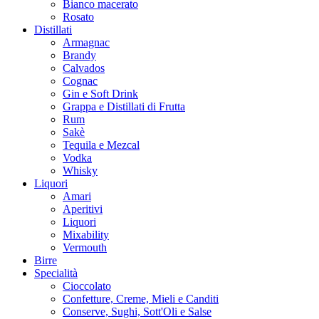
Bianco macerato
Rosato
Distillati
Armagnac
Brandy
Calvados
Cognac
Gin e Soft Drink
Grappa e Distillati di Frutta
Rum
Sakè
Tequila e Mezcal
Vodka
Whisky
Liquori
Amari
Aperitivi
Liquori
Mixability
Vermouth
Birre
Specialità
Cioccolato
Confetture, Creme, Mieli e Canditi
Conserve, Sughi, Sott'Oli e Salse