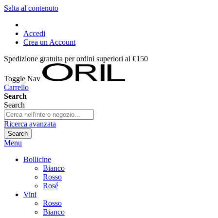
Salta al contenuto
Accedi
Crea un Account
Spedizione gratuita per ordini superiori ai €150
Toggle Nav
Carrello
Search
Search
Ricerca avanzata
Search
Menu
Bollicine
Bianco
Rosso
Rosé
Vini
Rosso
Bianco