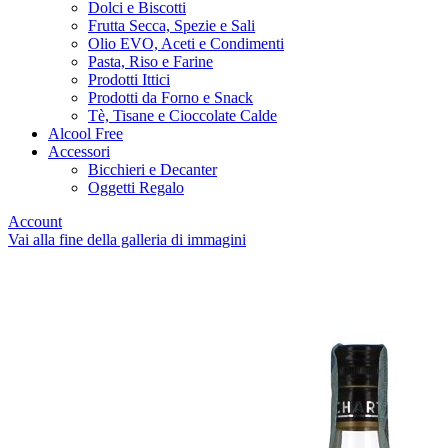
Dolci e Biscotti
Frutta Secca, Spezie e Sali
Olio EVO, Aceti e Condimenti
Pasta, Riso e Farine
Prodotti Ittici
Prodotti da Forno e Snack
Tè, Tisane e Cioccolate Calde
Alcool Free
Accessori
Bicchieri e Decanter
Oggetti Regalo
Account
Vai alla fine della galleria di immagini