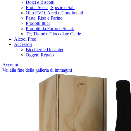
Dolci e Biscotti
Frutta Secca, Spezie e Sali
Olio EVO, Aceti e Condimenti
Pasta, Riso e Farine
Prodotti Ittici
Prodotti da Forno e Snack
Tè, Tisane e Cioccolate Calde
Alcool Free
Accessori
Bicchieri e Decanter
Oggetti Regalo
Account
Vai alla fine della galleria di immagini