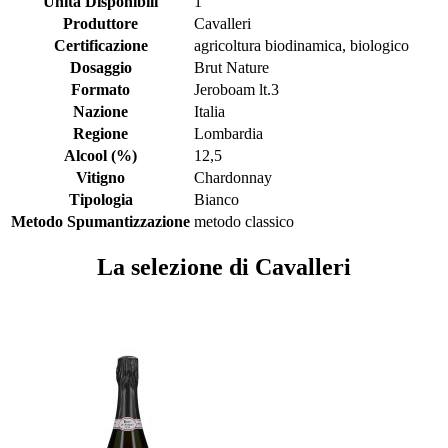
Unità Disponibili
1
Produttore
Cavalleri
Certificazione
agricoltura biodinamica, biologico
Dosaggio
Brut Nature
Formato
Jeroboam lt.3
Nazione
Italia
Regione
Lombardia
Alcool (%)
12,5
Vitigno
Chardonnay
Tipologia
Bianco
Metodo Spumantizzazione
metodo classico
La selezione di Cavalleri