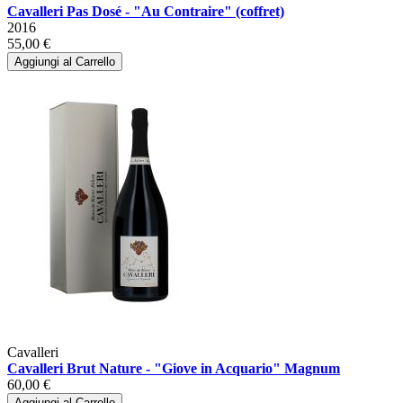
Cavalleri Pas Dosé - "Au Contraire" (coffret)
2016
55,00 €
Aggiungi al Carrello
Cavalleri
Cavalleri Brut Nature - "Giove in Acquario" Magnum
60,00 €
Aggiungi al Carrello