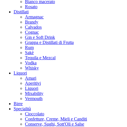
Bianco macerato
Rosato
Distillati
Armagnac
Brandy
Calvados
Cognac
Gin e Soft Drink
Grappa e Distillati di Frutta
Rum
Sakè
Tequila e Mezcal
Vodka
Whisky
Liquori
Amari
Aperitivi
Liquori
Mixability
Vermouth
Birre
Specialità
Cioccolato
Confetture, Creme, Mieli e Canditi
Conserve, Sughi, Sott'Oli e Salse