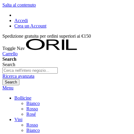
Salta al contenuto
Accedi
Crea un Account
Spedizione gratuita per ordini superiori ai €150
Toggle Nav
Carrello
Search
Search
Ricerca avanzata
Search
Menu
Bollicine
Bianco
Rosso
Rosé
Vini
Rosso
Bianco