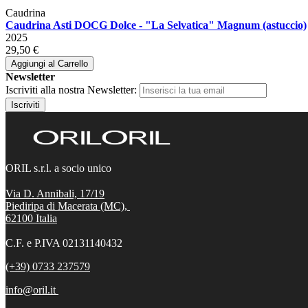
Caudrina
Caudrina Asti DOCG Dolce - "La Selvatica" Magnum (astuccio)
2025
29,50 €
Aggiungi al Carrello
Newsletter
Iscriviti alla nostra Newsletter:
Iscriviti
ORIL s.r.l. a socio unico
Via D. Annibali, 17/19
Piediripa di Macerata (MC),
62100
Italia
C.F. e P.IVA 02131140432
(+39) 0733 237579
info@oril.it