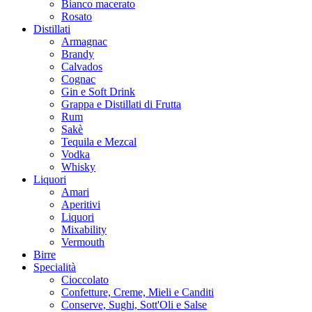
Bianco macerato
Rosato
Distillati
Armagnac
Brandy
Calvados
Cognac
Gin e Soft Drink
Grappa e Distillati di Frutta
Rum
Sakè
Tequila e Mezcal
Vodka
Whisky
Liquori
Amari
Aperitivi
Liquori
Mixability
Vermouth
Birre
Specialità
Cioccolato
Confetture, Creme, Mieli e Canditi
Conserve, Sughi, Sott'Oli e Salse