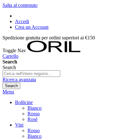
Salta al contenuto
Accedi
Crea un Account
Spedizione gratuita per ordini superiori ai €150
Toggle Nav
Carrello
Search
Search
Ricerca avanzata
Search
Menu
Bollicine
Bianco
Rosso
Rosé
Vini
Rosso
Bianco