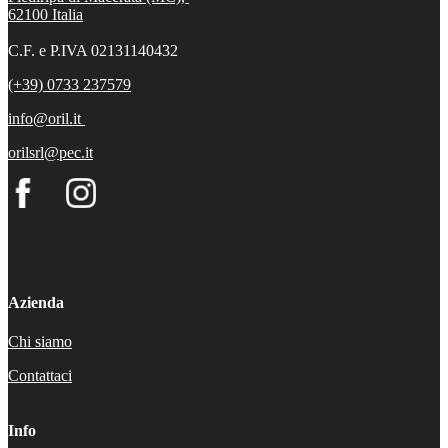
62100
Italia
C.F. e P.IVA 02131140432
(+39) 0733 237579
info@oril.it
orilsrl@pec.it
Azienda
Chi siamo
Contattaci
Info