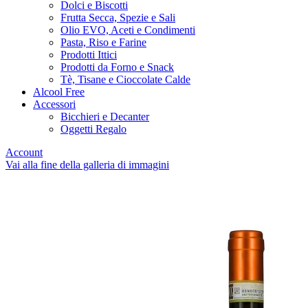
Dolci e Biscotti
Frutta Secca, Spezie e Sali
Olio EVO, Aceti e Condimenti
Pasta, Riso e Farine
Prodotti Ittici
Prodotti da Forno e Snack
Tè, Tisane e Cioccolate Calde
Alcool Free
Accessori
Bicchieri e Decanter
Oggetti Regalo
Account
Vai alla fine della galleria di immagini