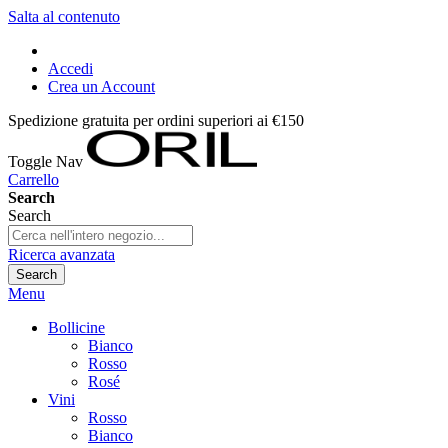
Salta al contenuto
Accedi
Crea un Account
Spedizione gratuita per ordini superiori ai €150
Toggle Nav
Carrello
Search
Search
Ricerca avanzata
Search
Menu
Bollicine
Bianco
Rosso
Rosé
Vini
Rosso
Bianco