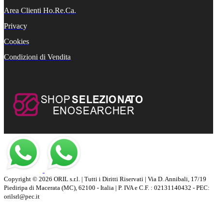
Area Clienti Ho.Re.Ca.
Privacy
Cookies
Condizioni di Vendita
Copyright © 2026 ORIL s.r.l. | Tutti i Diritti Riservati | Via D. Annibali, 17/19
Piediripa di Macerata (MC), 62100 - Italia | P. IVA e C.F. : 02131140432 - PEC:
orilsrl@pec.it