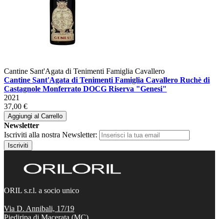
Cantine Sant'Agata di Tenimenti Famiglia Cavallero
Cantine Sant'Agata di Tenimenti Famiglia Cavallero Ruchè di
Castagnole Monferrato DOCG Riserva "Genesi"
2021
37,00 €
Aggiungi al Carrello
Newsletter
Iscriviti alla nostra Newsletter:
Iscriviti
ORIL s.r.l. a socio unico
Via D. Annibali, 17/19
Piediripa di Macerata (MC),