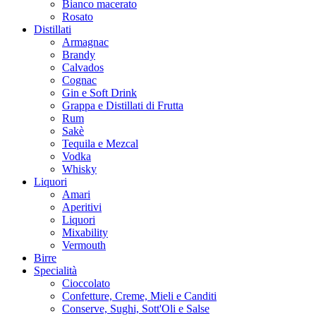
Bianco macerato
Rosato
Distillati
Armagnac
Brandy
Calvados
Cognac
Gin e Soft Drink
Grappa e Distillati di Frutta
Rum
Sakè
Tequila e Mezcal
Vodka
Whisky
Liquori
Amari
Aperitivi
Liquori
Mixability
Vermouth
Birre
Specialità
Cioccolato
Confetture, Creme, Mieli e Canditi
Conserve, Sughi, Sott'Oli e Salse