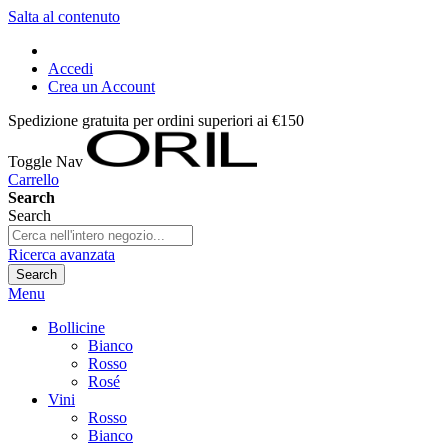
Salta al contenuto
Accedi
Crea un Account
Spedizione gratuita per ordini superiori ai €150
Toggle Nav
Carrello
Search
Search
Ricerca avanzata
Search
Menu
Bollicine
Bianco
Rosso
Rosé
Vini
Rosso
Bianco