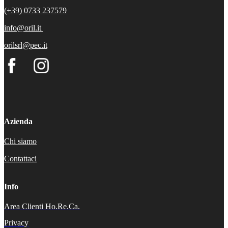
(+39) 0733 237579
info@oril.it
orilsrl@pec.it
Azienda
Chi siamo
Contattaci
Info
Area Clienti Ho.Re.Ca.
Privacy