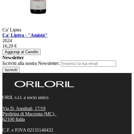
Ca' Liptra
Ca' Liptra - "Amistà"
2024
16,20 €
Aggiungi al Carrello
Newsletter
Iscriviti alla nostra Newsletter:
Iscriviti
ORIL s.r.l. a socio unico
Via D. Annibali, 17/19
Piediripa di Macerata (MC),
62100
Italia
C.F. e P.IVA 02131140432