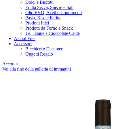
Dolci e Biscotti
Frutta Secca, Spezie e Sali
Olio EVO, Aceti e Condimenti
Pasta, Riso e Farine
Prodotti Ittici
Prodotti da Forno e Snack
Tè, Tisane e Cioccolate Calde
Alcool Free
Accessori
Bicchieri e Decanter
Oggetti Regalo
Account
Vai alla fine della galleria di immagini