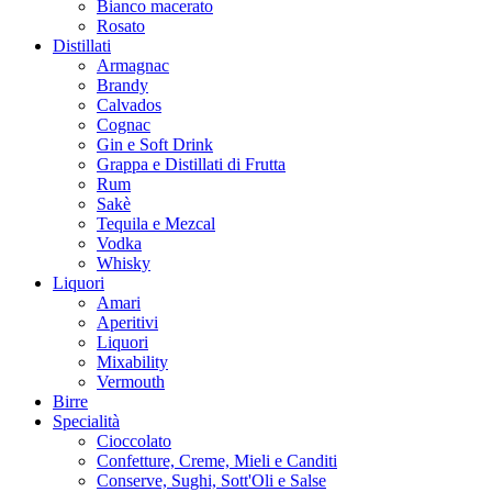
Bianco macerato
Rosato
Distillati
Armagnac
Brandy
Calvados
Cognac
Gin e Soft Drink
Grappa e Distillati di Frutta
Rum
Sakè
Tequila e Mezcal
Vodka
Whisky
Liquori
Amari
Aperitivi
Liquori
Mixability
Vermouth
Birre
Specialità
Cioccolato
Confetture, Creme, Mieli e Canditi
Conserve, Sughi, Sott'Oli e Salse