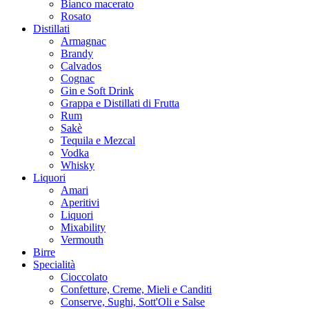
Bianco macerato
Rosato
Distillati
Armagnac
Brandy
Calvados
Cognac
Gin e Soft Drink
Grappa e Distillati di Frutta
Rum
Sakè
Tequila e Mezcal
Vodka
Whisky
Liquori
Amari
Aperitivi
Liquori
Mixability
Vermouth
Birre
Specialità
Cioccolato
Confetture, Creme, Mieli e Canditi
Conserve, Sughi, Sott'Oli e Salse