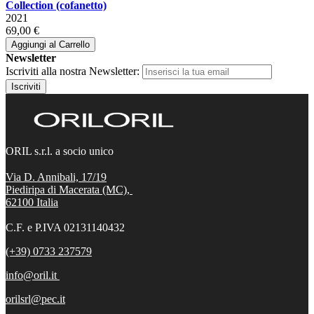
Collection (cofanetto)
2021
69,00 €
Aggiungi al Carrello
Newsletter
Iscriviti alla nostra Newsletter:
Iscriviti
ORIL s.r.l. a socio unico
Via D. Annibali, 17/19
Piediripa di Macerata (MC),
62100
Italia
C.F. e P.IVA 02131140432
(+39) 0733 237579
info@oril.it
orilsrl@pec.it