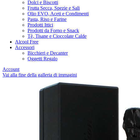
Dolci e Biscotti
Frutta Secca, Spezie e Sali
Olio EVO, Aceti e Condimenti
Pasta, Riso e Farine
Prodotti Ittici
Prodotti da Forno e Snack
Tè, Tisane e Cioccolate Calde
Alcool Free
Accessori
Bicchieri e Decanter
Oggetti Regalo
Account
Vai alla fine della galleria di immagini