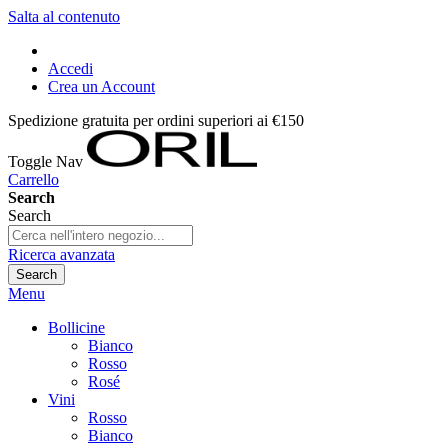
Salta al contenuto
Accedi
Crea un Account
Spedizione gratuita per ordini superiori ai €150
Toggle Nav
Carrello
Search
Search
Ricerca avanzata
Search
Menu
Bollicine
Bianco
Rosso
Rosé
Vini
Rosso
Bianco