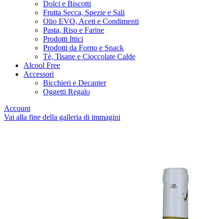
Dolci e Biscotti
Frutta Secca, Spezie e Sali
Olio EVO, Aceti e Condimenti
Pasta, Riso e Farine
Prodotti Ittici
Prodotti da Forno e Snack
Tè, Tisane e Cioccolate Calde
Alcool Free
Accessori
Bicchieri e Decanter
Oggetti Regalo
Account
Vai alla fine della galleria di immagini