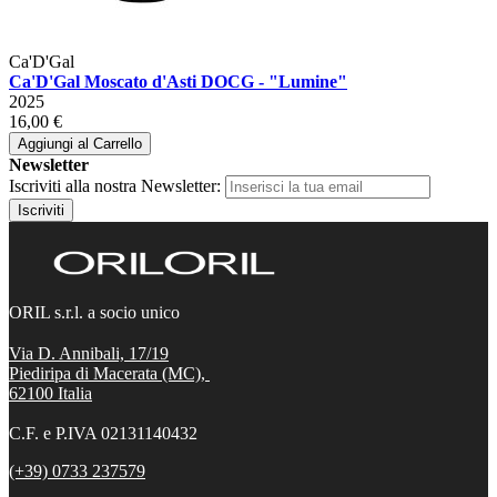
Ca'D'Gal
Ca'D'Gal Moscato d'Asti DOCG - "Lumine"
2025
16,00 €
Aggiungi al Carrello
Newsletter
Iscriviti alla nostra Newsletter:
Iscriviti
ORIL s.r.l. a socio unico
Via D. Annibali, 17/19
Piediripa di Macerata (MC),
62100
Italia
C.F. e P.IVA 02131140432
(+39) 0733 237579