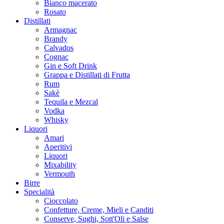
Bianco macerato
Rosato
Distillati
Armagnac
Brandy
Calvados
Cognac
Gin e Soft Drink
Grappa e Distillati di Frutta
Rum
Sakè
Tequila e Mezcal
Vodka
Whisky
Liquori
Amari
Aperitivi
Liquori
Mixability
Vermouth
Birre
Specialità
Cioccolato
Confetture, Creme, Mieli e Canditi
Conserve, Sughi, Sott'Oli e Salse