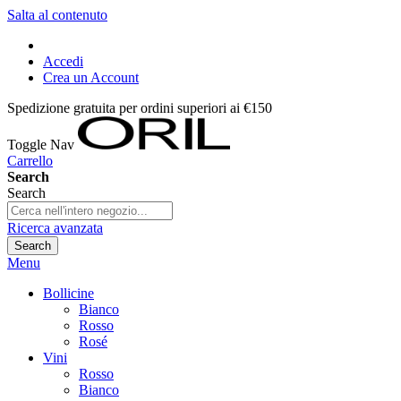
Salta al contenuto
Accedi
Crea un Account
Spedizione gratuita per ordini superiori ai €150
Toggle Nav
Carrello
Search
Search
Ricerca avanzata
Search
Menu
Bollicine
Bianco
Rosso
Rosé
Vini
Rosso
Bianco