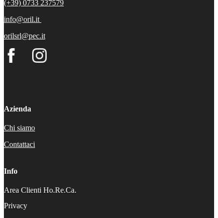
(+39) 0733 237579
info@oril.it
orilsrl@pec.it
Azienda
Chi siamo
Contattaci
Info
Area Clienti Ho.Re.Ca.
Privacy