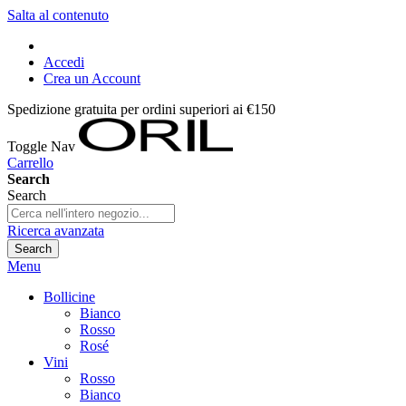
Salta al contenuto
Accedi
Crea un Account
Spedizione gratuita per ordini superiori ai €150
Toggle Nav
Carrello
Search
Search
Ricerca avanzata
Search
Menu
Bollicine
Bianco
Rosso
Rosé
Vini
Rosso
Bianco