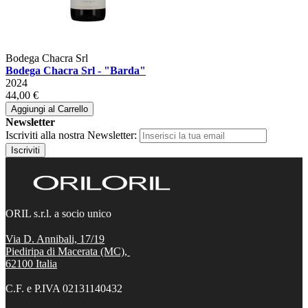
Bodega Chacra Srl
Bodega Chacra Srl - "Barda"
2024
44,00 €
Aggiungi al Carrello
Newsletter
Iscriviti alla nostra Newsletter:
Iscriviti
ORIL s.r.l. a socio unico
Via D. Annibali, 17/19
Piediripa di Macerata (MC),
62100
Italia
C.F. e P.IVA 02131140432