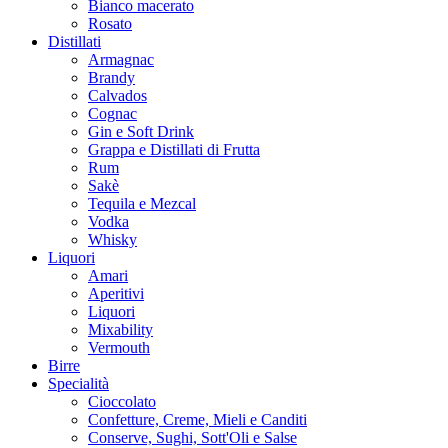
Bianco macerato
Rosato
Distillati
Armagnac
Brandy
Calvados
Cognac
Gin e Soft Drink
Grappa e Distillati di Frutta
Rum
Sakè
Tequila e Mezcal
Vodka
Whisky
Liquori
Amari
Aperitivi
Liquori
Mixability
Vermouth
Birre
Specialità
Cioccolato
Confetture, Creme, Mieli e Canditi
Conserve, Sughi, Sott'Oli e Salse