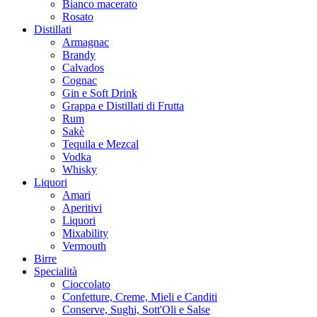
Bianco macerato
Rosato
Distillati
Armagnac
Brandy
Calvados
Cognac
Gin e Soft Drink
Grappa e Distillati di Frutta
Rum
Sakè
Tequila e Mezcal
Vodka
Whisky
Liquori
Amari
Aperitivi
Liquori
Mixability
Vermouth
Birre
Specialità
Cioccolato
Confetture, Creme, Mieli e Canditi
Conserve, Sughi, Sott'Oli e Salse