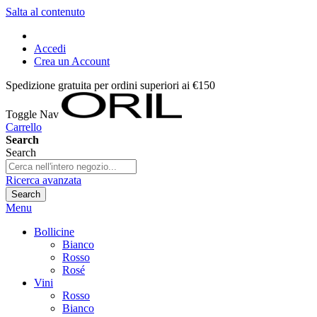
Salta al contenuto
Accedi
Crea un Account
Spedizione gratuita per ordini superiori ai €150
Toggle Nav
Carrello
Search
Search
Ricerca avanzata
Search
Menu
Bollicine
Bianco
Rosso
Rosé
Vini
Rosso
Bianco