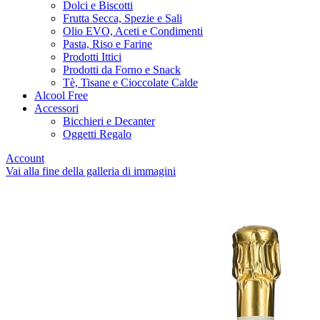
Dolci e Biscotti
Frutta Secca, Spezie e Sali
Olio EVO, Aceti e Condimenti
Pasta, Riso e Farine
Prodotti Ittici
Prodotti da Forno e Snack
Tè, Tisane e Cioccolate Calde
Alcool Free
Accessori
Bicchieri e Decanter
Oggetti Regalo
Account
Vai alla fine della galleria di immagini