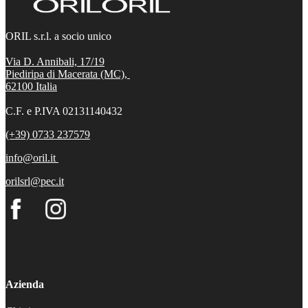
ORIL s.r.l. a socio unico
Via D. Annibali, 17/19
Piediripa di Macerata (MC),
62100
Italia
C.F. e P.IVA 02131140432
(+39) 0733 237579
info@oril.it
orilsrl@pec.it
Azienda