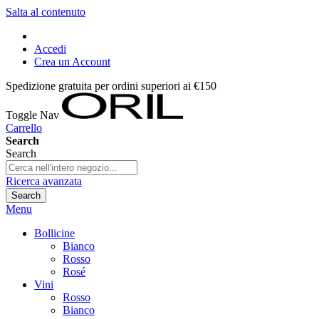
Salta al contenuto
Accedi
Crea un Account
Spedizione gratuita per ordini superiori ai €150
Toggle Nav
Carrello
Search
Search
Ricerca avanzata
Search
Menu
Bollicine
Bianco
Rosso
Rosé
Vini
Rosso
Bianco