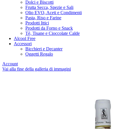
Dolci e Biscotti
Frutta Secca, Spezie e Sali
Olio EVO, Aceti e Condimenti
Pasta, Riso e Farine
Prodotti Ittici
Prodotti da Forno e Snack
Tè, Tisane e Cioccolate Calde
Alcool Free
Accessori
Bicchieri e Decanter
Oggetti Regalo
Account
Vai alla fine della galleria di immagini