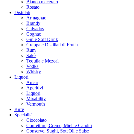
Bianco macerato
Rosato
Distillati
Armagnac
Brandy
Calvados
Cognac
Gin e Soft Drink
Grappa e Distillati di Frutta
Rum
Sakè
Tequila e Mezcal
Vodka
Whisky
Liquori
Amari
Aperitivi
Liquori
Mixability
Vermouth
Birre
Specialità
Cioccolato
Confetture, Creme, Mieli e Canditi
Conserve, Sughi, Sott'Oli e Salse