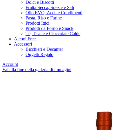
Dolci e Biscotti
Frutta Secca, Spezie e Sali
Olio EVO, Aceti e Condimenti
Pasta, Riso e Farine
Prodotti Ittici
Prodotti da Forno e Snack
Tè, Tisane e Cioccolate Calde
Alcool Free
Accessori
Bicchieri e Decanter
Oggetti Regalo
Account
Vai alla fine della galleria di immagini