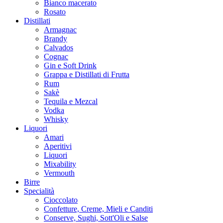
Bianco macerato
Rosato
Distillati
Armagnac
Brandy
Calvados
Cognac
Gin e Soft Drink
Grappa e Distillati di Frutta
Rum
Sakè
Tequila e Mezcal
Vodka
Whisky
Liquori
Amari
Aperitivi
Liquori
Mixability
Vermouth
Birre
Specialità
Cioccolato
Confetture, Creme, Mieli e Canditi
Conserve, Sughi, Sott'Oli e Salse