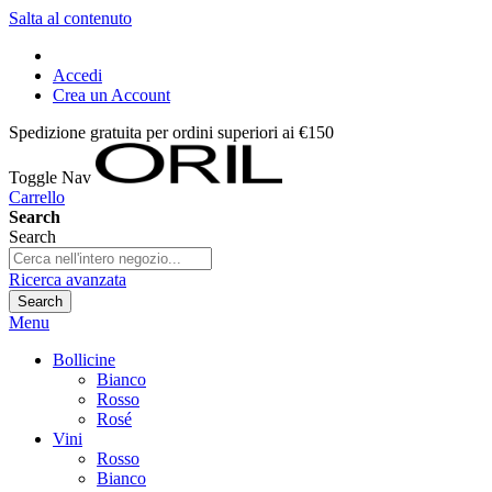
Salta al contenuto
Accedi
Crea un Account
Spedizione gratuita per ordini superiori ai €150
Toggle Nav
Carrello
Search
Search
Ricerca avanzata
Search
Menu
Bollicine
Bianco
Rosso
Rosé
Vini
Rosso
Bianco