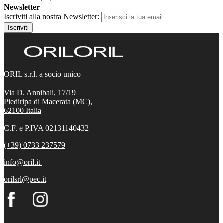
Newsletter
Iscriviti alla nostra Newsletter:
Iscriviti
ORIL s.r.l. a socio unico
Via D. Annibali, 17/19
Piediripa di Macerata (MC),
62100
Italia
C.F. e P.IVA 02131140432
(+39) 0733 237579
info@oril.it
orilsrl@pec.it