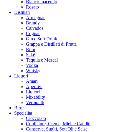
Bianco macerato
Rosato
Distillati
Armagnac
Brandy
Calvados
Cognac
Gin e Soft Drink
Grappa e Distillati di Frutta
Rum
Sakè
Tequila e Mezcal
Vodka
Whisky
Liquori
Amari
Aperitivi
Liquori
Mixability
Vermouth
Birre
Specialità
Cioccolato
Confetture, Creme, Mieli e Canditi
Conserve, Sughi, Sott'Oli e Salse