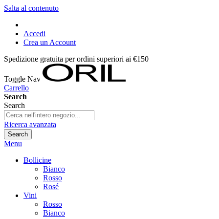
Salta al contenuto
Accedi
Crea un Account
Spedizione gratuita per ordini superiori ai €150
Toggle Nav
Carrello
Search
Search
Ricerca avanzata
Search
Menu
Bollicine
Bianco
Rosso
Rosé
Vini
Rosso
Bianco