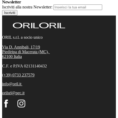
Newsletter
Iscriviti alla nostra Newsletter:
Iscriviti
ORIL s.r.l. a socio unico
Via D. Annibali, 17/19
Piediripa di Macerata (MC),
62100
Italia
C.F. e P.IVA 02131140432
(+39) 0733 237579
info@oril.it
orilsrl@pec.it