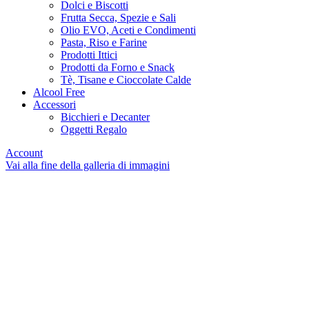
Dolci e Biscotti
Frutta Secca, Spezie e Sali
Olio EVO, Aceti e Condimenti
Pasta, Riso e Farine
Prodotti Ittici
Prodotti da Forno e Snack
Tè, Tisane e Cioccolate Calde
Alcool Free
Accessori
Bicchieri e Decanter
Oggetti Regalo
Account
Vai alla fine della galleria di immagini