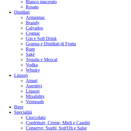
Bianco macerato
Rosato
Distillati
Armagnac
Brandy
Calvados
Cognac
Gin e Soft Drink
Grappa e Distillati di Frutta
Rum
Sakè
Tequila e Mezcal
Vodka
Whisky
Liquori
Amari
Aperitivi
Liquori
Mixability
Vermouth
Birre
Specialità
Cioccolato
Confetture, Creme, Mieli e Canditi
Conserve, Sughi, Sott'Oli e Salse