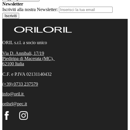
Newsletter
Iscriviti alla nostra Newsletter:
Iscriviti
ORIL s.r.l. a socio unico
Via D. Annibali, 17/19
Piediripa di Macerata (MC),
62100
Italia
C.F. e P.IVA 02131140432
(+39) 0733 237579
info@oril.it
orilsrl@pec.it