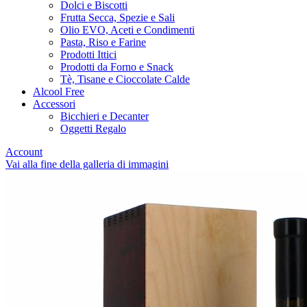
Dolci e Biscotti
Frutta Secca, Spezie e Sali
Olio EVO, Aceti e Condimenti
Pasta, Riso e Farine
Prodotti Ittici
Prodotti da Forno e Snack
Tè, Tisane e Cioccolate Calde
Alcool Free
Accessori
Bicchieri e Decanter
Oggetti Regalo
Account
Vai alla fine della galleria di immagini