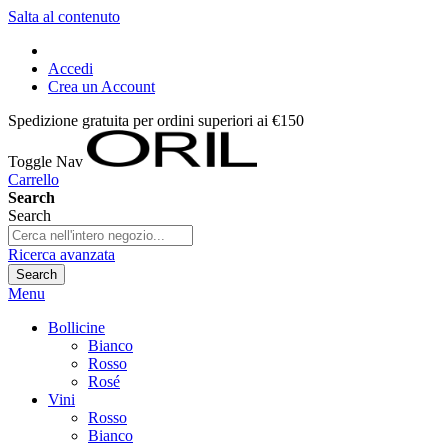
Salta al contenuto
Accedi
Crea un Account
Spedizione gratuita per ordini superiori ai €150
Toggle Nav
Carrello
Search
Search
Ricerca avanzata
Search
Menu
Bollicine
Bianco
Rosso
Rosé
Vini
Rosso
Bianco