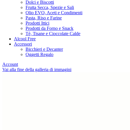
Dolci e Biscotti
Frutta Secca, Spezie e Sali
Olio EVO, Aceti e Condimenti
Pasta, Riso e Farine
Prodotti Ittici
Prodotti da Forno e Snack
Tè, Tisane e Cioccolate Calde
Alcool Free
Accessori
Bicchieri e Decanter
Oggetti Regalo
Account
Vai alla fine della galleria di immagini