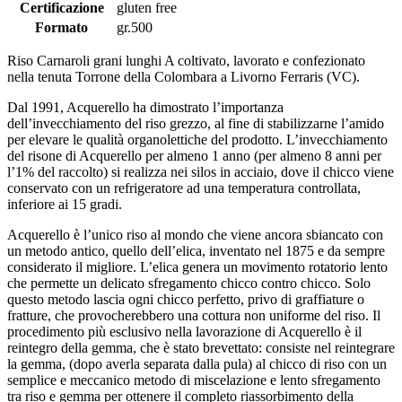
Certificazione
gluten free
Formato
gr.500
Riso Carnaroli grani lunghi A coltivato, lavorato e confezionato
nella tenuta Torrone della Colombara a Livorno Ferraris (VC).
Dal 1991, Acquerello ha dimostrato l’importanza
dell’invecchiamento del riso grezzo, al fine di stabilizzarne l’amido
per elevare le qualità organolettiche del prodotto. L’invecchiamento
del risone di Acquerello per almeno 1 anno (per almeno 8 anni per
l’1% del raccolto) si realizza nei silos in acciaio, dove il chicco viene
conservato con un refrigeratore ad una temperatura controllata,
inferiore ai 15 gradi.
Acquerello è l’unico riso al mondo che viene ancora sbiancato con
un metodo antico, quello dell’elica, inventato nel 1875 e da sempre
considerato il migliore. L’elica genera un movimento rotatorio lento
che permette un delicato sfregamento chicco contro chicco. Solo
questo metodo lascia ogni chicco perfetto, privo di graffiature o
fratture, che provocherebbero una cottura non uniforme del riso. Il
procedimento più esclusivo nella lavorazione di Acquerello è il
reintegro della gemma, che è stato brevettato: consiste nel reintegrare
la gemma, (dopo averla separata dalla pula) al chicco di riso con un
semplice e meccanico metodo di miscelazione e lento sfregamento
tra riso e gemma per ottenere il completo riassorbimento della