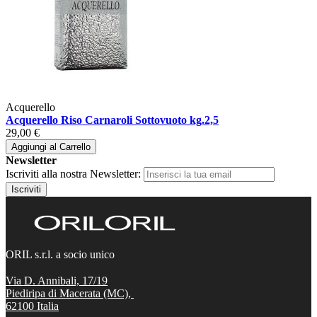
Acquerello
Acquerello Riso Carnaroli Sottovuoto kg.2,5
29,00 €
Aggiungi al Carrello
Newsletter
Iscriviti alla nostra Newsletter:
Iscriviti
ORIL s.r.l. a socio unico
Via D. Annibali, 17/19
Piediripa di Macerata (MC),
62100
Italia