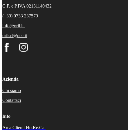
C.F. e P.IVA 02131140432
(+39) 0733 237579
info@oril.it
orilsrl@pec.it
Azienda
Chi siamo
Contattaci
Info
Area Clienti Ho.Re.Ca.