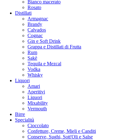
Bianco macerato
Rosato
Distillati
Armagnac
Brandy
Calvados
Cognac
Gin e Soft Drink
Grappa e Distillati di Frutta
Rum
Sakè
Tequila e Mezcal
Vodka
Whisky
Liquori
Amari
Aperitivi
Liquori
Mixability
Vermouth
Birre
Specialità
Cioccolato
Confetture, Creme, Mieli e Canditi
Conserve, Sughi, Sott'Oli e Salse