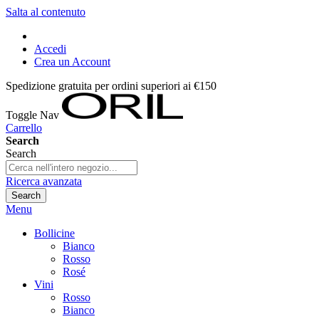
Salta al contenuto
Accedi
Crea un Account
Spedizione gratuita per ordini superiori ai €150
Toggle Nav
Carrello
Search
Search
Ricerca avanzata
Search
Menu
Bollicine
Bianco
Rosso
Rosé
Vini
Rosso
Bianco